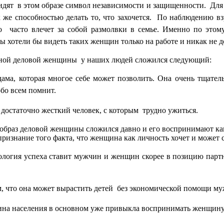
идят
в этом образе символ независимости и защищенности.
Для
 же способностью делать то, что захочется.
По наблюдению вз
то
часто влечет за собой размолвки в семье. Именно по этом
ы хотели бы видеть таких женщин только на работе и никак не 
ной деловой женщины
у наших людей сложился следующий:
ама, которая многое себе может позволить. Она очень тщатель
обо всем помнит.
 достаточно жесткий человек, с которым
трудно ужиться.
 образ деловой женщины сложился давно и его воспринимают ка
признание того факта, что женщина как личность хочет и может с
еология успеха ставит мужчин и женщин скорее в позицию парт
, что она может вырастить детей
без экономической помощи муж
вина населения в основном уже привыкла воспринимать женщин