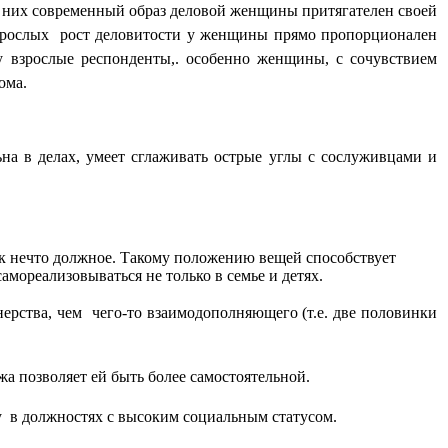
 них современный образ деловой женщины притягателен своей
рослых
рост деловитости у женщины прямо пропорционален
у взрослые респонденты,. особенно женщины, с сочувствием
дома.
на в делах, умеет сглаживать острые углы с сослуживцами и
к нечто должное. Такому положению вещей способствует
амореализовываться не только в семье и детях.
нерства, чем
чего-то взаимодополняющего (т.е. две половинки
а позволяет ей быть более самостоятельной.
у
в должностях с высоким социальным статусом.