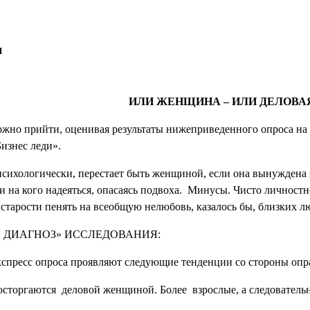
я
ИЛИ ЖЕНЩИНА – ИЛИ ДЕЛОВА
ожно прийти, оценивая результаты нижеприведенного опроса н
изнес леди».
сихологически, перестает быть женщиной, если она вынуждена
 на кого надеяться, опасаясь подвоха.
Минусы. Чисто личностно
в старости пенять на всеобщую нелюбовь, казалось бы, близких
 ДИАГНОЗ» ИССЛЕДОВАНИЯ:
кспресс опроса проявляют следующие тенденции со стороны оп
осторгаются
деловой женщиной. Более
взрослые, а следовател