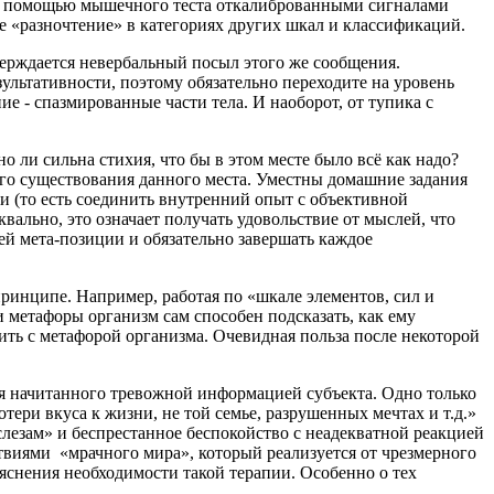
 с помощью мышечного теста откалиброванными сигналами
е «разночтение» в категориях других шкал и классификаций.
верждается невербальный посыл этого же сообщения.
ультативности, поэтому обязательно переходите на уровень
е - спазмированные части тела. И наоборот, от тупика с
о ли сильна стихия, что бы в этом месте было всё как надо?
ого существования данного места. Уместны домашние задания
ни (то есть соединить внутренний опыт с объективной
ально, это означает получать удовольствие от мыслей, что
ей мета-позиции и обязательно завершать каждое
ринципе. Например, работая по «шкале элементов, сил и
 метафоры организм сам способен подсказать, как ему
ить с метафорой организма. Очевидная польза после некоторой
я начитанного тревожной информацией субъекта. Одно только
тери вкуса к жизни, не той семье, разрушенных мечтах и т.д.»
езам» и беспрестанное беспокойство с неадекватной реакцией
виями «мрачного мира», который реализуется от чрезмерного
яснения необходимости такой терапии. Особенно о тех