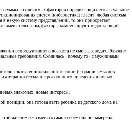
 из суммы созависимых факторов определяющих его актуальное
функционирования систем (кибернетика) гласит: любая система
ся в некую систему представлений, то она приобретает
утые вмешательством, факторы компенсируют недостающий
ижении репродуктивного возраста не смогла заводить близкие
иальные требования. Сходилась «почему то» с мужчинами
методов экзистенциональной терапии (создание смыслов
сихотерапии (создание реактивного поведения в новых
а новых знакомых, новые интересы.
ой позиции, она готова взять ребенка из детского дома на
 этой жизни» и «изменять самой себе» она не намерена.