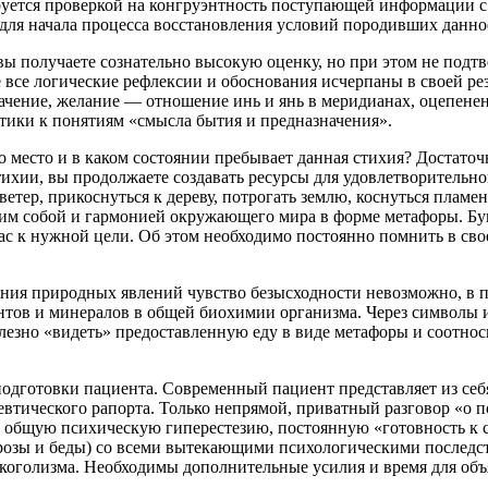
ируется проверкой на конгруэнтность поступающей информации
 для начала процесса восстановления условий породивших данно
 вы получаете сознательно высокую оценку, но при этом не подт
 все логические рефлексии и обоснования исчерпаны в своей рез
чение, желание — отношение инь и янь в меридианах, оцепенени
тики к понятиям «смысла бытия и предназначения».
 место и в каком состоянии пребывает данная стихия? Достаточн
ихии, вы продолжаете создавать ресурсы для удовлетворительн
ветер, прикоснуться к дереву, потрогать землю, коснуться пламе
им собой и гармонией окружающего мира в форме метафоры. Букв
с к нужной цели. Об этом необходимо постоянно помнить в сво
ния природных явлений чувство безысходности невозможно, в п
нтов и минералов в общей биохимии организма. Через символы и
лезно «видеть» предоставленную еду в виде метафоры и соотнос
одготовки пациента. Современный пациент представляет из себ
евтического рапорта. Только непрямой, приватный разговор «о по
общую психическую гиперестезию, постоянную «готовность к сл
озы и беды) со всеми вытекающими психологическими последст
лкоголизма. Необходимы дополнительные усилия и время для объ