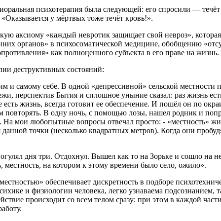
иоральная психотерапия была следующей: его спросили — течёт 
 «Оказывается у мёртвых тоже течёт кровь!».
ю аксиому «каждый невротик защищает свой невроз», которая 
енних органов» в психосоматической медицине, обобщению «отсу
опротивления» как полноценного субъекта в его праве на жизнь.
пии деструктивных состояний:
им и самому себе. В одной «депрессивной» сельской местности п
и, перспектив Бытия и сплошное уныние сказал: раз жизнь есть,
де есть жизнь, всегда готовит ее обеспечение. И пошёл он по окр
ним повторять. В одну ночь, с помощью лозы, нашел родник и поп
. На мои любопытные вопросы отвечал просто: - «местность» жив
данной точки (несколько квадратных метров). Когда они пробудя
огулял дня три. Отдохнул. Вышел как то на Зорьке и сошло на н
, местность, на котором к этому времени было село, ожило».
стностью» обеспечивает дискретность в подборе психотехничес
ихике и физиологии человека, легко узнаваема подсознанием, так
ствие происходит со всем телом сразу: при этом в каждой части
работу.