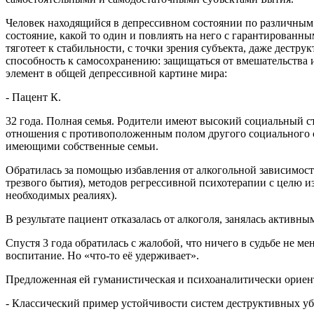
Человек находящийся в депрессивном состоянии по различным
состояние, какой то один и повлиять на него с гарантированн
тяготеет к стабильности, с точки зрения субъекта, даже дестр
способность к самосохранению: защищаться от вмешательства
элемент в общей депрессивной картине мира:
- Пацент К.
32 года. Полная семья. Родители имеют высокий социальный ст
отношения с противоположенным полом другого социального с
имеющими собственные семьи.
Обратилась за помощью избавления от алкогольной зависимост
трезвого бытия), методов регрессивной психотерапии с целю 
необходимых реалиях).
В результате пациент отказалась от алкоголя, занялась активн
Спустя 3 года обратилась с жалобой, что ничего в судьбе не ме
воспитание. Но «что-то её удерживает».
Предложенная ей гуманистическая и психоаналитически ориенти
- Классический пример устойчивости систем деструктивных у