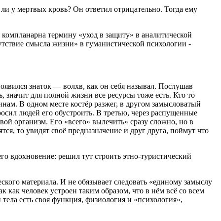
ли у мертвых кровь? Он ответил отрицательно. Тогда ему
компланарна термину «уход в защиту» в аналитической
тствие смысла жизни» в гуманистической психологии -
оявился знаток — волхв, как он себя называл. Послушав
 значит для полной жизни все ресурсы тоже есть. Кто то
аинам. В одном месте костёр разжег, в другом замысловатый
росил людей его обустроить. В третью, через распущенные
ой организм. Его «всего» вылечить» сразу сложно, но в
тся, то увидят своё предназначение и друг друга, поймут что
его вдохновение: решил тут строить этно-туристический
кого материала. И не обязывает следовать «единому замыслу
 как человек устроен таким образом, что в нём всё со всем
 тела есть своя функция, физиология и «психология»,