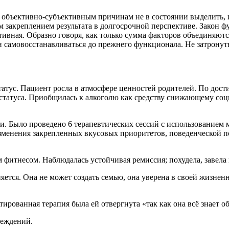
 объективно-субъективным причинам не в состоянии выделить,
ым закреплением результата в долгосрочной перспективе. Закон 
уктивная. Образно говоря, как только сумма факторов объединяют
 и самовосстанавливаться до прежнего функционала. Не затрон
атус. Пациент росла в атмосфере ценностей родителей. По дост
татуса. Приобщилась к алкоголю как средству снижающему соц
и. Было проведено 6 терапевтических сессий с использованием 
изменения закрепленных вкусовых приоритетов, поведенческой п
ым фитнесом. Наблюдалась устойчивая ремиссия; похудела, завел
няется. Она не может создать семью, она уверена в своей жизненн
рованная терапия была ей отвергнута «так как она всё знает об
беждений.