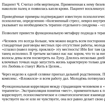
Пациент Ч. Считал себя мертвецом. Примененная к нему бихев
накололи палец и появилась капля крови. Пациент воскликнул:
Приведённые примеры подтверждают известную психологическу
психологии, определению «болезненный стресс, невроз внутр
указывает на необходимость терапии отдельного синдрома - «с
Позвольте привести функциональную метафору подхода в тера
«Человек это всегда больше, чем можно видеть всем посторонн
стандартные разговоры местных про отсутствие работы, молодеж
«сглазил (навел порчу, проклял)» эту местность! Ибо Бог там г
танец исполнил. В третьем заставил нас нас хором, что то за 
волосы девы всем посмотреть на Луну. Длилось несколько дней
ключевых точках надо запустить жизнь характерную только для 
это Любовь и станут Жить в Целом...
Через неделю к одной селянке приехал дальний родственник. П
комплекс. «Вложился» и всем работу дал. Молодёжь потянулась
Функциональная корреляция между страдающим человеком и «ме
терапевта». Экстраполяция понятия «мест», применительно к пс
коррелирует, психосоматическое и соматопсихическое взаимодей
чувствуете вы ее или не чувствуете, она все равно делает свою 