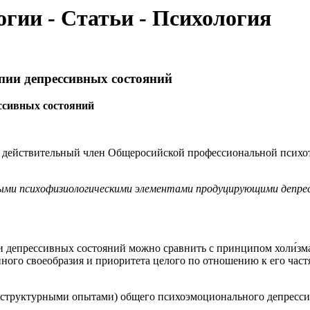
гии - Статьи - Психология
пии депрессивных состояний
ссивных состояний
действительный член Общеросийской профессиональной психоте
ми психофизиологическими элементами продуцирующими депресс
 депрессивных состояний можно сравнить с принципом холи́зм
ного своеобразия и приоритета целого по отношению к его част
структурными опытами) общего психоэмоционального депрессивн