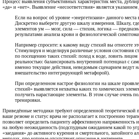
Процесс выявления субъективных характеристик места, дубл
«да» и «нет». Выявление «несоответствия» является указанием
Если на вопрос об уровне «энергетизаии» данного места
Дискретно выберете другую шкалу измерения. Шкалу, где
элементов ум — мозг, сила — стихия, логика — предназна
результатами анализа крови и физиологической симптома
Например спросите: к какому виду стихий вы отнесете это
Стимулируя и моделируя различные условия состояния ст
по посещению таких стихий: поход к воде, ловить лицом 
реальностью: балансировать внутренний потенциал с сам
именно текущие действия, неведомым сценарием ведут на
вмешательство интегрирующей метафорой).
При определенном настрое физиологии на шкале проявле
стихий» выявляется нехватка каких то химических элеме
получить нарастающие элементы. В этом случае очень по
тренировки.
Приведённые методики требуют определенной теоретической п
ваше резюме и статус врача не располагает к построению терап
позволяет определить пациенту аффективную напряженность и 
на любую неожиданность (подспудным ожиданием какой то угр
«заедания» до активного курения и смертельного, запойного а
методах, про которые отсутствует описание в интернете.