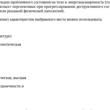
оекции проблемного состояния на тело и энергонасыщенность (т
асных» перспективах при прогрессировании деструктивного сос
или реальной физической патологией.
апии) характеристик выбранного места можно использовать:
ктуре)
генетическая
ическая, высшая
сконечности и