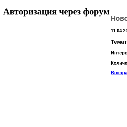
Авторизация через форум
Нов
11.04.2
Темат
Интерв
Количе
Возвра