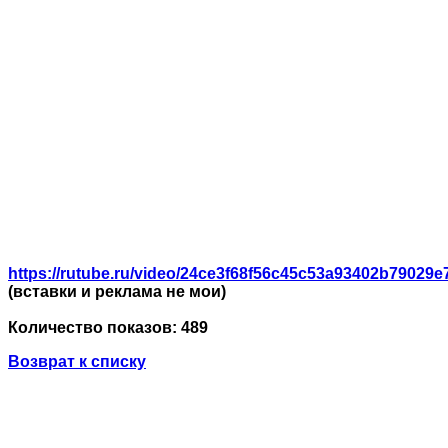
https://rutube.ru/video/24ce3f68f56c45c53a93402b79029e
(вставки и реклама не мои)
Количество показов: 489
Возврат к списку