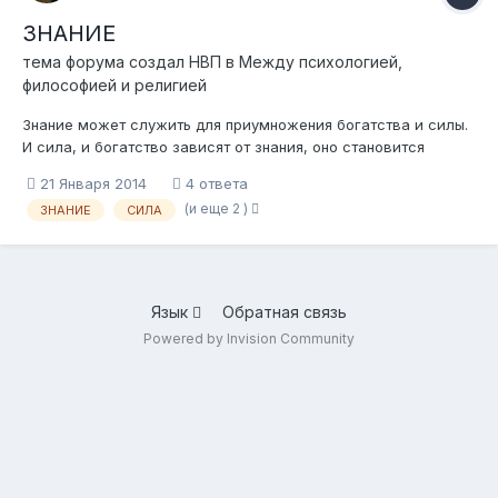
ЗНАНИЕ
тема форума создал
НВП
в
Между психологией,
философией и религией
Знание может служить для приумножения богатства и силы.
И сила, и богатство зависят от знания, оно становится
важнейшим компонентом силы и богатства, их сущностью.
21 Января 2014
4 ответа
Знание обладает огромной гибкостью, у него есть
(и еще 2 )
ЗНАНИЕ
СИЛА
характеристики, которые делают знание психологически
фундаментально отличным от менее зн...
Язык
Обратная связь
Powered by Invision Community