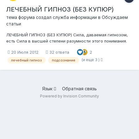
ЛЕЧЕБНЫЙ ГИПНОЗ (БЕЗ КУПЮР)
тема форума создал
служба информации
в
Обсуждаем
статьи
ЛЕЧЕБНЫЙ ГИПНОЗ (БЕЗ КУПЮР) Сила, даваемая гипнозом,
есть Сила в высшей степени разумности этого понимания.
Во что должна превратиться обыкновенная человеческая
20 Июля 2012
32 ответа
2
личность врача (кроме профессиональных навыков)
впитавшая в себя гипноз как цель, как средство, как часть
(и еще 3 )
лечебный гипноз
подсознание
внутреннего мир...
Язык
Обратная связь
Powered by Invision Community