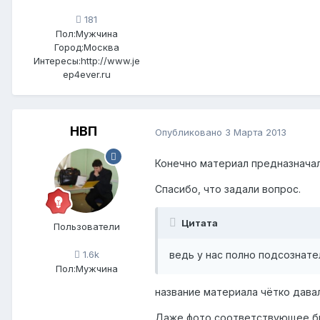
181
Пол:
Мужчина
Город:
Москва
Интересы:
http://www.je
ep4ever.ru
НВП
Опубликовано
3 Марта 2013
Конечно материал предназначал
Спасибо, что задали вопрос.
Цитата
Пользователи
ведь у нас полно подсознате
1.6k
Пол:
Мужчина
название материала чётко дава
Даже фото соответствующее б