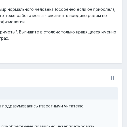
мир нормального человека (особенно если он приболел),
то тоже работа мозга - связывать воедино рядом по
офизиологии.
 приметы". Выпишите в столбик только нравящиеся именно
трах.
ы подразумевались известными читателю.
ах приобретенные правильно интерпретировать.