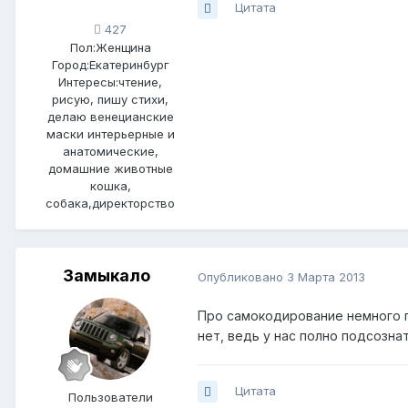
Цитата
427
Пол:
Женщина
Город:
Екатеринбург
Интересы:
чтение,
рисую, пишу стихи,
делаю венецианские
маски интерьерные и
анатомические,
домашние животные
кошка,
собака,директорство
Замыкало
Опубликовано
3 Марта 2013
Про самокодирование немного п
нет, ведь у нас полно подсозна
Цитата
Пользователи