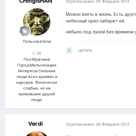
CHingisHAN
Опубликовано
28 Февраля 2013
Можно взять в жизнь. Есть друг
небесный орел заберет её.
небыло под луной без времени 
Пользователи
Цитата
39
Пол:
Мужчина
Город:
Мельсихедек
Интересы:
Сильные
люди всех времен и
народов. Физически
слабые, но не
кривившие душой
люди.
Verdi
Опубликовано
28 Февраля 2013