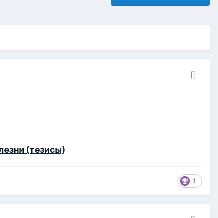
езни (тезисы)
1